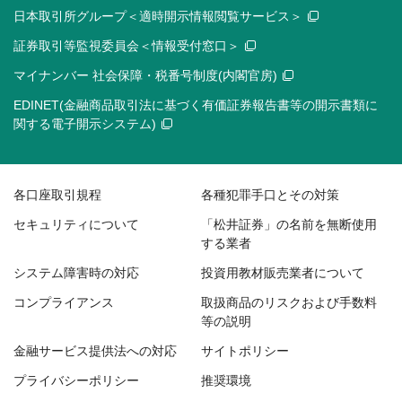
日本取引所グループ＜適時開示情報閲覧サービス＞
証券取引等監視委員会＜情報受付窓口＞
マイナンバー 社会保障・税番号制度(内閣官房)
EDINET(金融商品取引法に基づく有価証券報告書等の開示書類に
関する電子開示システム)
各口座取引規程
各種犯罪手口とその対策
セキュリティについて
「松井証券」の名前を無断使用
する業者
システム障害時の対応
投資用教材販売業者について
コンプライアンス
取扱商品のリスクおよび手数料
等の説明
金融サービス提供法への対応
サイトポリシー
プライバシーポリシー
推奨環境