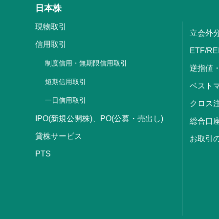
日本株
現物取引
立会外
信用取引
ETF/RE
制度信用・無期限信用取引
逆指値
短期信用取引
ベストマ
一日信用取引
クロス
IPO(新規公開株)、PO(公募・売出し)
総合口
貸株サービス
お取引
PTS