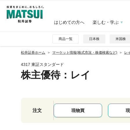
はじめての方へ
楽しむ・学ぶ
商品一覧
日本株
米国株
松井証券ホーム
マーケット情報(株式市況・株価検索など)
レイ
4317 東証スタンダード
株主優待
：レイ
注文
現物買
現