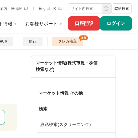
案内・IR情報
English IR
銘柄検索
口座開設
ログイン
ト情報
お客様サポート
DeCo
銀行
クレカ積立
マーケット情報(株式市況・株価
検索など)
マーケット情報 その他
検索
絞込検索(スクリーニング)