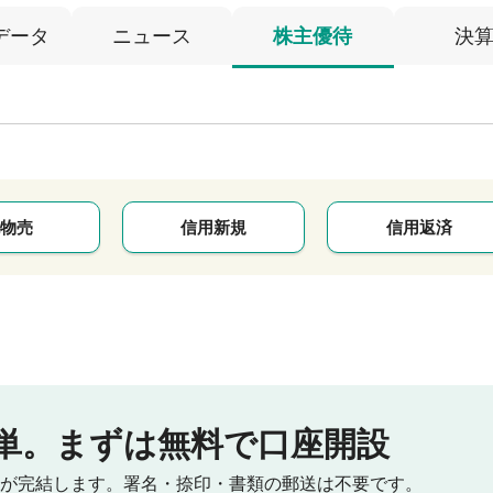
データ
ニュース
株主優待
決
物売
信用新規
信用返済
単。
まずは無料で口座開設
が完結します。
署名・捺印・書類の郵送は不要です。