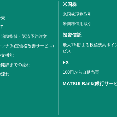
米国株
米国株現物取引
分売
米国株信用取引
IT
投資信託
・追跡指値・返済予約注文
最大1%貯まる投信残高ポイ
ッチ(約定価格改善サービス)
ビス
注文機能
FX
座開設までの流れ
100円から自動売買
の流れ
MATSUI Bank(銀行サー