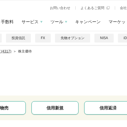
お問い合わせ
よくあるご質問
会社
手数料
サービス
ツール
キャンペーン
マーケッ
投資信託
FX
先物オプション
NISA
i
(4317)
株主優待
物売
信用新規
信用返済