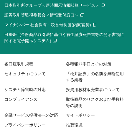
日本取引所グループ＜適時開示情報閲覧サービス＞
証券取引等監視委員会＜情報受付窓口＞
マイナンバー 社会保障・税番号制度(内閣官房)
EDINET(金融商品取引法に基づく有価証券報告書等の開示書類に
関する電子開示システム)
各口座取引規程
各種犯罪手口とその対策
セキュリティについて
「松井証券」の名前を無断使用
する業者
システム障害時の対応
投資用教材販売業者について
コンプライアンス
取扱商品のリスクおよび手数料
等の説明
金融サービス提供法への対応
サイトポリシー
プライバシーポリシー
推奨環境