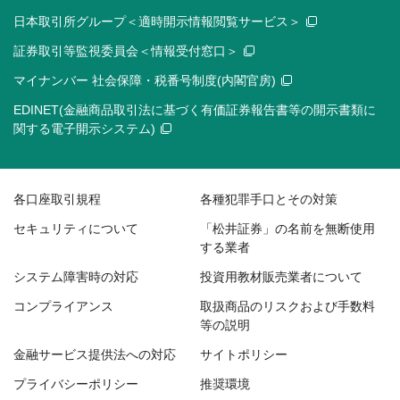
日本取引所グループ＜適時開示情報閲覧サービス＞
証券取引等監視委員会＜情報受付窓口＞
マイナンバー 社会保障・税番号制度(内閣官房)
EDINET(金融商品取引法に基づく有価証券報告書等の開示書類に
関する電子開示システム)
各口座取引規程
各種犯罪手口とその対策
セキュリティについて
「松井証券」の名前を無断使用
する業者
システム障害時の対応
投資用教材販売業者について
コンプライアンス
取扱商品のリスクおよび手数料
等の説明
金融サービス提供法への対応
サイトポリシー
プライバシーポリシー
推奨環境