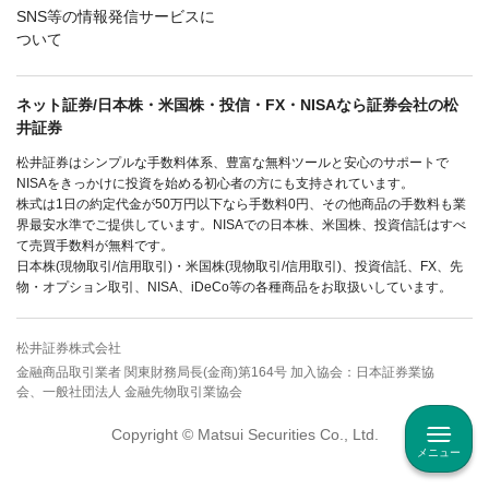
SNS等の情報発信サービスに
ついて
ネット証券/日本株・米国株・投信・FX・NISAなら証券会社の松
井証券
松井証券はシンプルな手数料体系、豊富な無料ツールと安心のサポートで
NISAをきっかけに投資を始める初心者の方にも支持されています。
株式は1日の約定代金が50万円以下なら手数料0円、その他商品の手数料も業
界最安水準でご提供しています。NISAでの日本株、米国株、投資信託はすべ
て売買手数料が無料です。
日本株(現物取引/信用取引)・米国株(現物取引/信用取引)、投資信託、FX、先
物・オプション取引、NISA、iDeCo等の各種商品をお取扱いしています。
松井証券株式会社
金融商品取引業者 関東財務局長(金商)第164号 加入協会：日本証券業協
会、一般社団法人 金融先物取引業協会
Copyright © Matsui Securities Co., Ltd.
メニュー