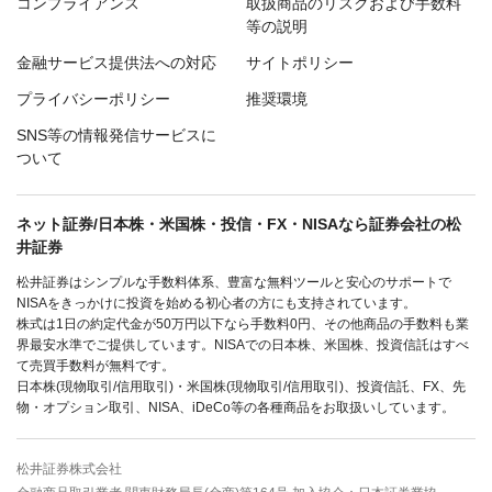
コンプライアンス
取扱商品のリスクおよび手数料
等の説明
金融サービス提供法への対応
サイトポリシー
プライバシーポリシー
推奨環境
SNS等の情報発信サービスに
ついて
ネット証券/日本株・米国株・投信・FX・NISAなら証券会社の松
井証券
松井証券はシンプルな手数料体系、豊富な無料ツールと安心のサポートで
NISAをきっかけに投資を始める初心者の方にも支持されています。
株式は1日の約定代金が50万円以下なら手数料0円、その他商品の手数料も業
界最安水準でご提供しています。NISAでの日本株、米国株、投資信託はすべ
て売買手数料が無料です。
日本株(現物取引/信用取引)・米国株(現物取引/信用取引)、投資信託、FX、先
物・オプション取引、NISA、iDeCo等の各種商品をお取扱いしています。
松井証券株式会社