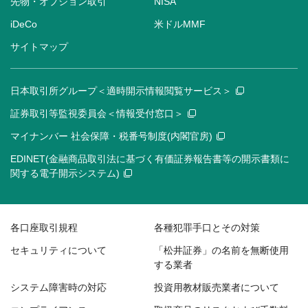
先物・オプション取引
NISA
iDeCo
米ドルMMF
サイトマップ
日本取引所グループ＜適時開示情報閲覧サービス＞
証券取引等監視委員会＜情報受付窓口＞
マイナンバー 社会保障・税番号制度(内閣官房)
EDINET(金融商品取引法に基づく有価証券報告書等の開示書類に
関する電子開示システム)
各口座取引規程
各種犯罪手口とその対策
セキュリティについて
「松井証券」の名前を無断使用
する業者
システム障害時の対応
投資用教材販売業者について