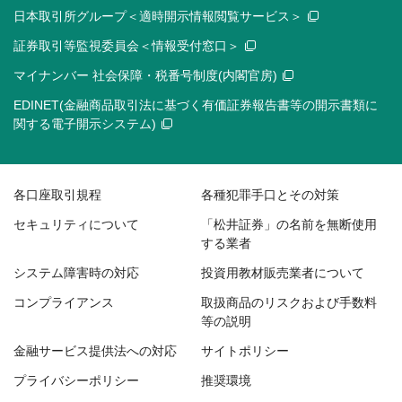
日本取引所グループ＜適時開示情報閲覧サービス＞
証券取引等監視委員会＜情報受付窓口＞
マイナンバー 社会保障・税番号制度(内閣官房)
EDINET(金融商品取引法に基づく有価証券報告書等の開示書類に
関する電子開示システム)
各口座取引規程
各種犯罪手口とその対策
セキュリティについて
「松井証券」の名前を無断使用
する業者
システム障害時の対応
投資用教材販売業者について
コンプライアンス
取扱商品のリスクおよび手数料
等の説明
金融サービス提供法への対応
サイトポリシー
プライバシーポリシー
推奨環境