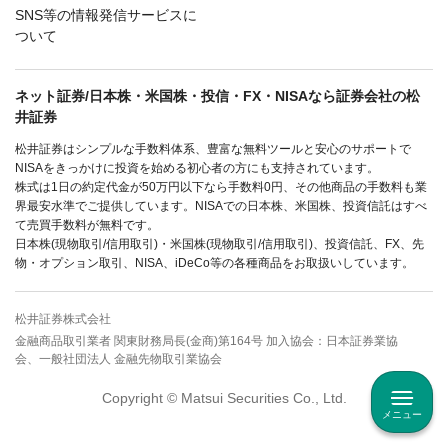
SNS等の情報発信サービスに
ついて
ネット証券/日本株・米国株・投信・FX・NISAなら証券会社の松
井証券
松井証券はシンプルな手数料体系、豊富な無料ツールと安心のサポートで
NISAをきっかけに投資を始める初心者の方にも支持されています。
株式は1日の約定代金が50万円以下なら手数料0円、その他商品の手数料も業
界最安水準でご提供しています。NISAでの日本株、米国株、投資信託はすべ
て売買手数料が無料です。
日本株(現物取引/信用取引)・米国株(現物取引/信用取引)、投資信託、FX、先
物・オプション取引、NISA、iDeCo等の各種商品をお取扱いしています。
松井証券株式会社
金融商品取引業者 関東財務局長(金商)第164号 加入協会：日本証券業協
会、一般社団法人 金融先物取引業協会
Copyright © Matsui Securities Co., Ltd.
メニュー