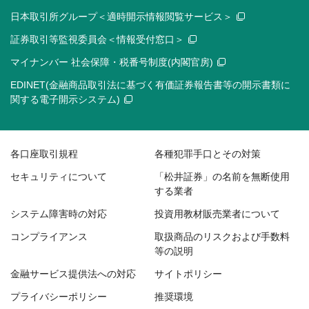
日本取引所グループ＜適時開示情報閲覧サービス＞
証券取引等監視委員会＜情報受付窓口＞
マイナンバー 社会保障・税番号制度(内閣官房)
EDINET(金融商品取引法に基づく有価証券報告書等の開示書類に
関する電子開示システム)
各口座取引規程
各種犯罪手口とその対策
セキュリティについて
「松井証券」の名前を無断使用
する業者
システム障害時の対応
投資用教材販売業者について
コンプライアンス
取扱商品のリスクおよび手数料
等の説明
金融サービス提供法への対応
サイトポリシー
プライバシーポリシー
推奨環境