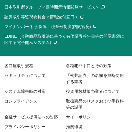
日本取引所グループ＜適時開示情報閲覧サービス＞
証券取引等監視委員会＜情報受付窓口＞
マイナンバー 社会保障・税番号制度(内閣官房)
EDINET(金融商品取引法に基づく有価証券報告書等の開示書類に
関する電子開示システム)
各口座取引規程
各種犯罪手口とその対策
セキュリティについて
「松井証券」の名前を無断使用
する業者
システム障害時の対応
投資用教材販売業者について
コンプライアンス
取扱商品のリスクおよび手数料
等の説明
金融サービス提供法への対応
サイトポリシー
プライバシーポリシー
推奨環境