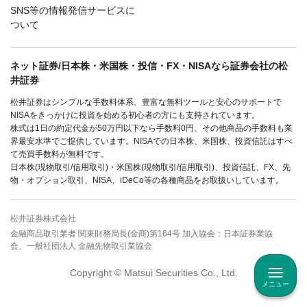
SNS等の情報発信サービスに
ついて
ネット証券/日本株・米国株・投信・FX・NISAなら証券会社の松
井証券
松井証券はシンプルな手数料体系、豊富な無料ツールと安心のサポートで
NISAをきっかけに投資を始める初心者の方にも支持されています。
株式は1日の約定代金が50万円以下なら手数料0円、その他商品の手数料も業
界最安水準でご提供しています。NISAでの日本株、米国株、投資信託はすべ
て売買手数料が無料です。
日本株(現物取引/信用取引)・米国株(現物取引/信用取引)、投資信託、FX、先
物・オプション取引、NISA、iDeCo等の各種商品をお取扱いしています。
松井証券株式会社
金融商品取引業者 関東財務局長(金商)第164号 加入協会：日本証券業協
会、一般社団法人 金融先物取引業協会
Copyright © Matsui Securities Co., Ltd.
メニュー