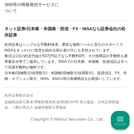
SNS等の情報発信サービスに
ついて
ネット証券/日本株・米国株・投信・FX・NISAなら証券会社の松
井証券
松井証券はシンプルな手数料体系、豊富な無料ツールと安心のサポートで
NISAをきっかけに投資を始める初心者の方にも支持されています。
株式は1日の約定代金が50万円以下なら手数料0円、その他商品の手数料も業
界最安水準でご提供しています。NISAでの日本株、米国株、投資信託はすべ
て売買手数料が無料です。
日本株(現物取引/信用取引)・米国株(現物取引/信用取引)、投資信託、FX、先
物・オプション取引、NISA、iDeCo等の各種商品をお取扱いしています。
松井証券株式会社
金融商品取引業者 関東財務局長(金商)第164号 加入協会：日本証券業協
会、一般社団法人 金融先物取引業協会
Copyright © Matsui Securities Co., Ltd.
メニュー