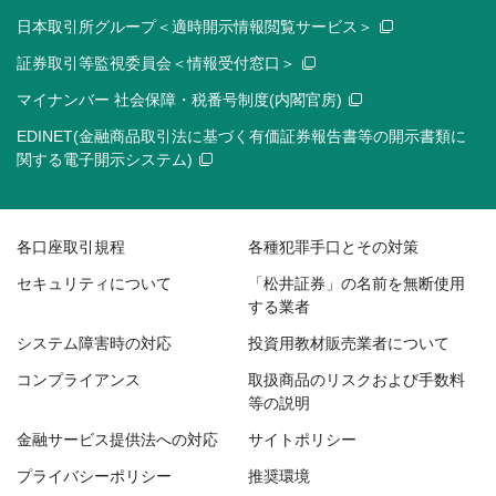
日本取引所グループ＜適時開示情報閲覧サービス＞
証券取引等監視委員会＜情報受付窓口＞
マイナンバー 社会保障・税番号制度(内閣官房)
EDINET(金融商品取引法に基づく有価証券報告書等の開示書類に
関する電子開示システム)
各口座取引規程
各種犯罪手口とその対策
セキュリティについて
「松井証券」の名前を無断使用
する業者
システム障害時の対応
投資用教材販売業者について
コンプライアンス
取扱商品のリスクおよび手数料
等の説明
金融サービス提供法への対応
サイトポリシー
プライバシーポリシー
推奨環境