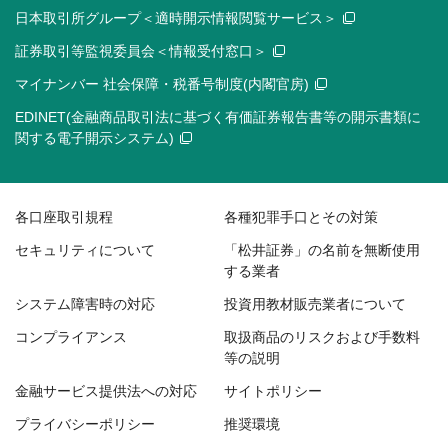
日本取引所グループ＜適時開示情報閲覧サービス＞
証券取引等監視委員会＜情報受付窓口＞
マイナンバー 社会保障・税番号制度(内閣官房)
EDINET(金融商品取引法に基づく有価証券報告書等の開示書類に
関する電子開示システム)
各口座取引規程
各種犯罪手口とその対策
セキュリティについて
「松井証券」の名前を無断使用
する業者
システム障害時の対応
投資用教材販売業者について
コンプライアンス
取扱商品のリスクおよび手数料
等の説明
金融サービス提供法への対応
サイトポリシー
プライバシーポリシー
推奨環境