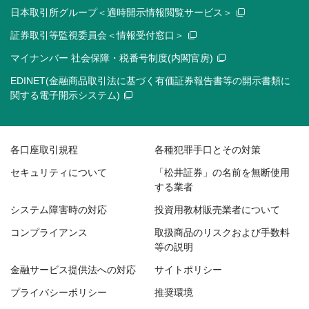
日本取引所グループ＜適時開示情報閲覧サービス＞
証券取引等監視委員会＜情報受付窓口＞
マイナンバー 社会保障・税番号制度(内閣官房)
EDINET(金融商品取引法に基づく有価証券報告書等の開示書類に
関する電子開示システム)
各口座取引規程
各種犯罪手口とその対策
セキュリティについて
「松井証券」の名前を無断使用
する業者
システム障害時の対応
投資用教材販売業者について
コンプライアンス
取扱商品のリスクおよび手数料
等の説明
金融サービス提供法への対応
サイトポリシー
プライバシーポリシー
推奨環境