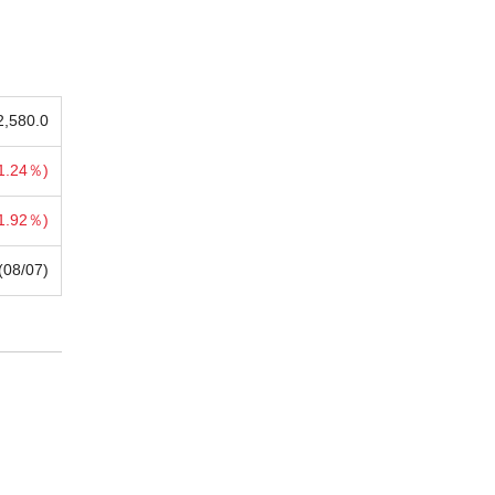
2,580.0
1.24％)
1.92％)
(08/07)