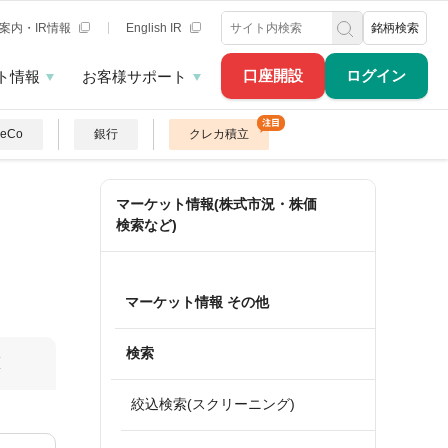
案内・IR情報
English IR
銘柄検索
口座開設
ログイン
ト情報
お客様サポート
DeCo
銀行
クレカ積立
マーケット情報(株式市況・株価
検索など)
マーケット情報 その他
検索
算
絞込検索(スクリーニング)