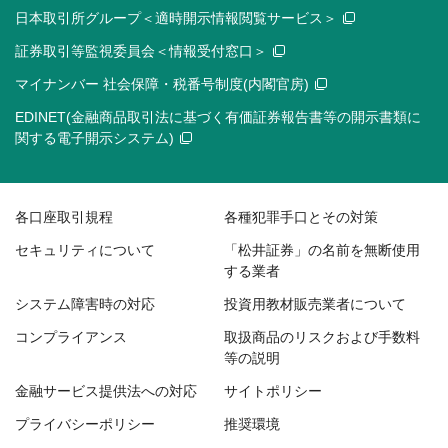
日本取引所グループ＜適時開示情報閲覧サービス＞
証券取引等監視委員会＜情報受付窓口＞
マイナンバー 社会保障・税番号制度(内閣官房)
EDINET(金融商品取引法に基づく有価証券報告書等の開示書類に
関する電子開示システム)
各口座取引規程
各種犯罪手口とその対策
セキュリティについて
「松井証券」の名前を無断使用
する業者
システム障害時の対応
投資用教材販売業者について
コンプライアンス
取扱商品のリスクおよび手数料
等の説明
金融サービス提供法への対応
サイトポリシー
プライバシーポリシー
推奨環境