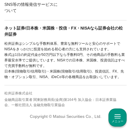
SNS等の情報発信サービスに
ついて
ネット証券/日本株・米国株・投信・FX・NISAなら証券会社の松
井証券
松井証券はシンプルな手数料体系、豊富な無料ツールと安心のサポートで
NISAをきっかけに投資を始める初心者の方にも支持されています。
株式は1日の約定代金が50万円以下なら手数料0円、その他商品の手数料も業
界最安水準でご提供しています。NISAでの日本株、米国株、投資信託はすべ
て売買手数料が無料です。
日本株(現物取引/信用取引)・米国株(現物取引/信用取引)、投資信託、FX、先
物・オプション取引、NISA、iDeCo等の各種商品をお取扱いしています。
松井証券株式会社
金融商品取引業者 関東財務局長(金商)第164号 加入協会：日本証券業協
会、一般社団法人 金融先物取引業協会
Copyright © Matsui Securities Co., Ltd.
メニュー