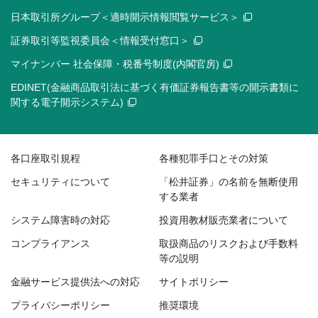
日本取引所グループ＜適時開示情報閲覧サービス＞
証券取引等監視委員会＜情報受付窓口＞
マイナンバー 社会保障・税番号制度(内閣官房)
EDINET(金融商品取引法に基づく有価証券報告書等の開示書類に
関する電子開示システム)
各口座取引規程
各種犯罪手口とその対策
セキュリティについて
「松井証券」の名前を無断使用
する業者
システム障害時の対応
投資用教材販売業者について
コンプライアンス
取扱商品のリスクおよび手数料
等の説明
金融サービス提供法への対応
サイトポリシー
プライバシーポリシー
推奨環境