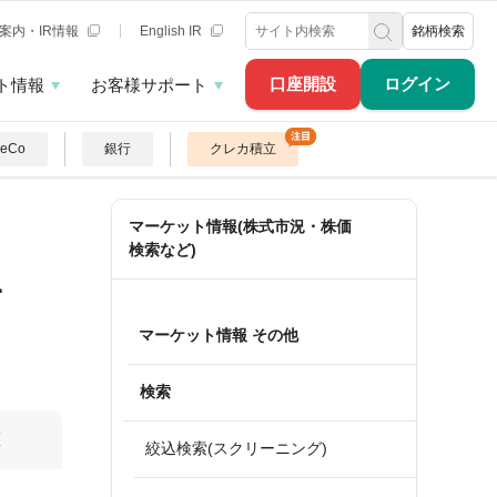
案内・IR情報
English IR
銘柄検索
口座開設
ログイン
ト情報
お客様サポート
DeCo
銀行
クレカ積立
マーケット情報(株式市況・株価
検索など)
１
マーケット情報 その他
検索
算
絞込検索(スクリーニング)