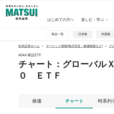
はじめての方へ
楽しむ・学ぶ
商品一覧
日本株
米国株
松井証券ホーム
マーケット情報(株式市況・株価検索など)
グ
404A 東証ETF
チャート：
グローバル
０ ＥＴＦ
株価
チャート
時系列