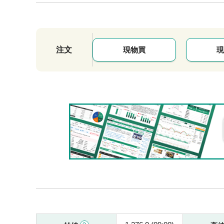
注文
現物買
現