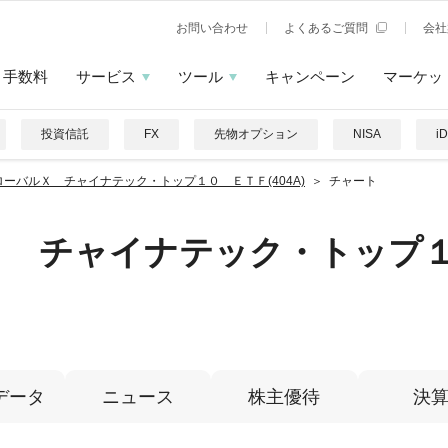
お問い合わせ
よくあるご質問
会社
手数料
サービス
ツール
キャンペーン
マーケッ
投資信託
FX
先物オプション
NISA
i
ローバルＸ チャイナテック・トップ１０ ＥＴＦ(404A)
チャート
Ｘ チャイナテック・トップ
データ
ニュース
株主優待
決