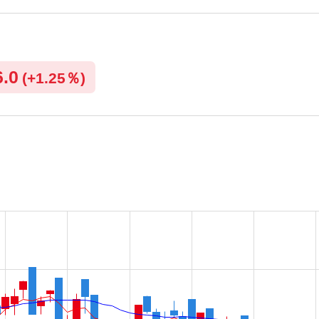
6.0
(
+
1.25％)