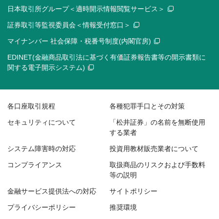
日本取引所グループ＜適時開示情報閲覧サービス＞
証券取引等監視委員会＜情報受付窓口＞
マイナンバー 社会保障・税番号制度(内閣官房)
EDINET(金融商品取引法に基づく有価証券報告書等の開示書類に
関する電子開示システム)
各口座取引規程
各種犯罪手口とその対策
セキュリティについて
「松井証券」の名前を無断使用
する業者
システム障害時の対応
投資用教材販売業者について
コンプライアンス
取扱商品のリスクおよび手数料
等の説明
金融サービス提供法への対応
サイトポリシー
プライバシーポリシー
推奨環境