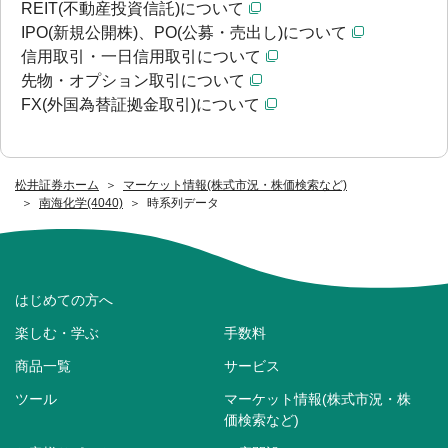
REIT(不動産投資信託)について
IPO(新規公開株)、PO(公募・売出し)について
信用取引・一日信用取引について
先物・オプション取引について
FX(外国為替証拠金取引)について
松井証券ホーム
マーケット情報(株式市況・株価検索など)
南海化学(4040)
時系列データ
はじめての方へ
楽しむ・学ぶ
手数料
商品一覧
サービス
ツール
マーケット情報(株式市況・株
価検索など)