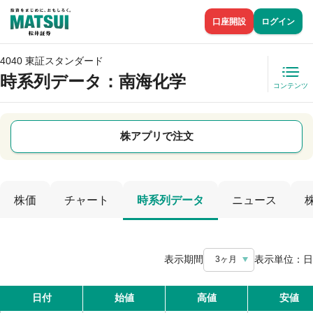
口座開設
ログイン
4040 東証スタンダード
時系列データ
：南海化学
コンテンツ
株アプリで注文
株価
チャート
時系列データ
ニュース
表示期間
表示単位：
日
3ヶ月
日付
始値
高値
安値