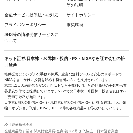
等の説明
金融サービス提供法への対応
サイトポリシー
プライバシーポリシー
推奨環境
SNS等の情報発信サービスに
ついて
ネット証券/日本株・米国株・投信・FX・NISAなら証券会社の松
井証券
松井証券はシンプルな手数料体系、豊富な無料ツールと安心のサポートで
NISAをきっかけに投資を始める初心者の方にも支持されています。
株式は1日の約定代金が50万円以下なら手数料0円、その他商品の手数料も業
界最安水準でご提供しています。NISAでの日本株、米国株、投資信託はすべ
て売買手数料が無料です。
日本株(現物取引/信用取引)・米国株(現物取引/信用取引)、投資信託、FX、先
物・オプション取引、NISA、iDeCo等の各種商品をお取扱いしています。
松井証券株式会社
金融商品取引業者 関東財務局長(金商)第164号 加入協会：日本証券業協