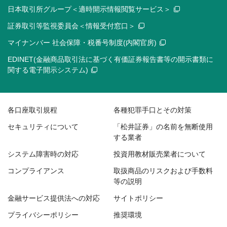
日本取引所グループ＜適時開示情報閲覧サービス＞
証券取引等監視委員会＜情報受付窓口＞
マイナンバー 社会保障・税番号制度(内閣官房)
EDINET(金融商品取引法に基づく有価証券報告書等の開示書類に
関する電子開示システム)
各口座取引規程
各種犯罪手口とその対策
セキュリティについて
「松井証券」の名前を無断使用
する業者
システム障害時の対応
投資用教材販売業者について
コンプライアンス
取扱商品のリスクおよび手数料
等の説明
金融サービス提供法への対応
サイトポリシー
プライバシーポリシー
推奨環境