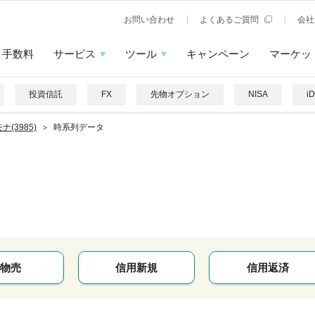
お問い合わせ
よくあるご質問
会社
手数料
サービス
ツール
キャンペーン
マーケッ
投資信託
FX
先物オプション
NISA
i
ナ(3985)
時系列データ
物売
信用新規
信用返済