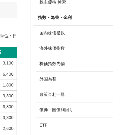
株主優待 検索
算
指数・為替・金利
国内株価指数
単位：
日
海外株価指数
高
3,100
株価指数先物
6,400
外国為替
1,800
政策金利一覧
3,300
6,800
債券・国債利回り
3,300
ETF
2,600