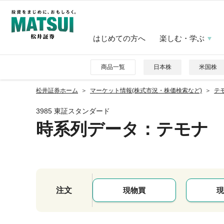
はじめての方へ
楽しむ・学ぶ
商品一覧
日本株
米国株
松井証券ホーム
マーケット情報(株式市況・株価検索など)
テモ
3985 東証スタンダード
時系列データ
：テモナ
注文
現物買
現