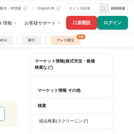
案内・IR情報
English IR
銘柄検索
口座開設
ログイン
ト情報
お客様サポート
DeCo
銀行
クレカ積立
マーケット情報(株式市況・株価
検索など)
マーケット情報 その他
検索
絞込検索(スクリーニング)