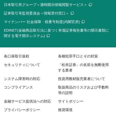
日本取引所グループ＜適時開示情報閲覧サービス＞
証券取引等監視委員会＜情報受付窓口＞
マイナンバー 社会保障・税番号制度(内閣官房)
EDINET(金融商品取引法に基づく有価証券報告書等の開示書類に
関する電子開示システム)
各口座取引規程
各種犯罪手口とその対策
セキュリティについて
「松井証券」の名前を無断使用
する業者
システム障害時の対応
投資用教材販売業者について
コンプライアンス
取扱商品のリスクおよび手数料
等の説明
金融サービス提供法への対応
サイトポリシー
プライバシーポリシー
推奨環境