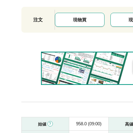
注文
現物買
現
958.0 (09:00)
始値
高