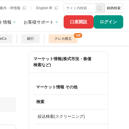
案内・IR情報
English IR
銘柄検索
口座開設
ログイン
ト情報
お客様サポート
DeCo
銀行
クレカ積立
マーケット情報(株式市況・株価
検索など)
マーケット情報 その他
検索
算
絞込検索(スクリーニング)