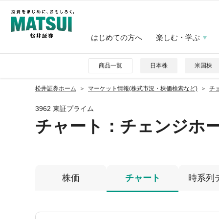
はじめての方へ
楽しむ・学ぶ
商品一覧
日本株
米国株
松井証券ホーム
マーケット情報(株式市況・株価検索など)
チェ
3962 東証プライム
チャート：
チェンジホ
株価
チャート
時系列