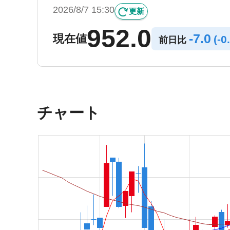
2026/8/7 15:30
更新
952.0
-
7.0
現在値
(
-
0
前日比
チャート