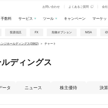
お問い合わせ
よくあるご質問
会社
手数料
サービス
ツール
キャンペーン
マーケッ
投資信託
FX
先物オプション
NISA
i
ンジホールディングス(3962)
チャート
ールディングス
データ
ニュース
株主優待
決