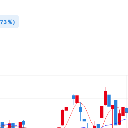
.73％)