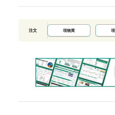
注文
現物買
現