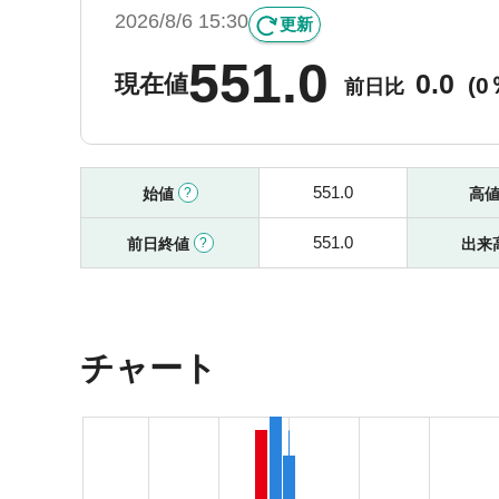
2026/8/6 15:30
更新
551.0
0.0
現在値
(
0
前日比
551.0
始値
高
551.0
前日終値
出来
チャート