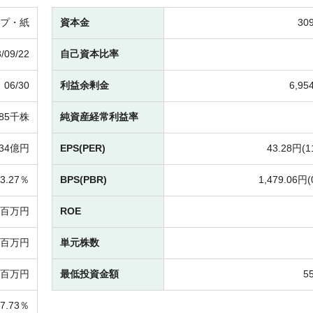
プ・紙
資本金
30
/09/22
自己資本比率
06/30
利益余剰金
6,9
185千株
純資産経常利益率
34億円
EPS(PER)
43.28円(
1
3.27％
BPS(PBR)
1,479.06円(
7百万円
ROE
48百万円
単元株数
7百万円
最低投資金額
5
7.73％