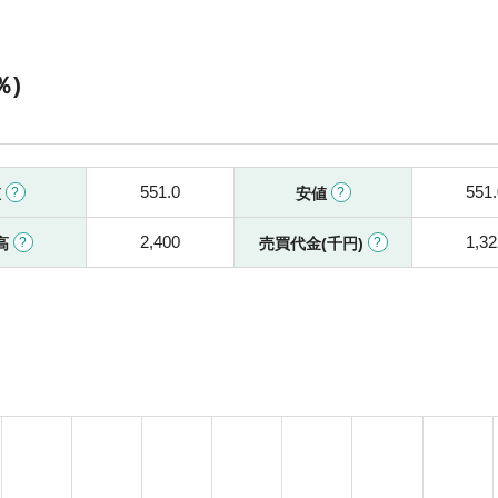
％)
551.0
551.
値
安値
2,400
1,32
高
売買代金(千円)