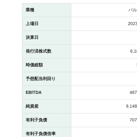
業種
パル
上場日
2023
決算日
発行済株式数
6,
時価総額
予想配当利回り
EBITDA
48
純資産
9,1
有利子負債
70
有利子負債倍率