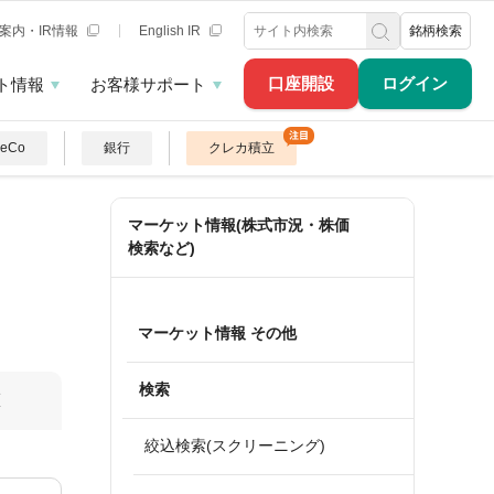
案内・IR情報
English IR
銘柄検索
口座開設
ログイン
ト情報
お客様サポート
DeCo
銀行
クレカ積立
マーケット情報(株式市況・株価
検索など)
マーケット情報 その他
検索
算
絞込検索(スクリーニング)