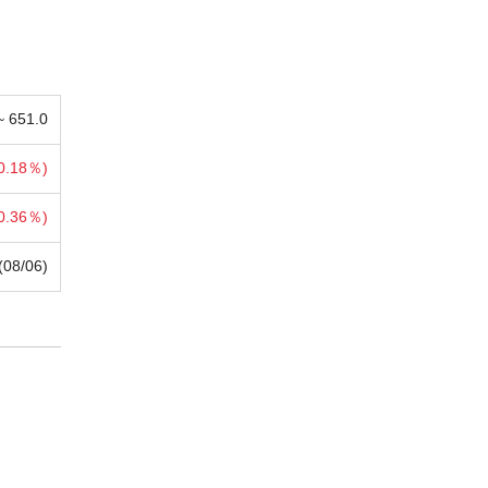
 ~
651.0
0.18％)
0.36％)
(08/06)