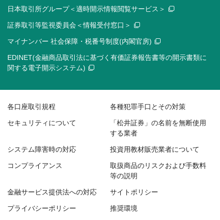
日本取引所グループ＜適時開示情報閲覧サービス＞
証券取引等監視委員会＜情報受付窓口＞
マイナンバー 社会保障・税番号制度(内閣官房)
EDINET(金融商品取引法に基づく有価証券報告書等の開示書類に
関する電子開示システム)
各口座取引規程
各種犯罪手口とその対策
セキュリティについて
「松井証券」の名前を無断使用
する業者
システム障害時の対応
投資用教材販売業者について
コンプライアンス
取扱商品のリスクおよび手数料
等の説明
金融サービス提供法への対応
サイトポリシー
プライバシーポリシー
推奨環境