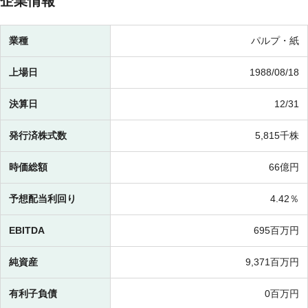
企業情報
業種
パルプ・紙
上場日
1988/08/18
決算日
12/31
発行済株式数
5,815千株
時価総額
66億円
予想配当利回り
4.42％
EBITDA
695百万円
純資産
9,371百万円
有利子負債
0百万円