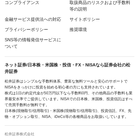
コンプライアンス
取扱商品のリスクおよび手数料
等の説明
金融サービス提供法への対応
サイトポリシー
プライバシーポリシー
推奨環境
SNS等の情報発信サービスに
ついて
ネット証券/日本株・米国株・投信・FX・NISAなら証券会社の松
井証券
松井証券はシンプルな手数料体系、豊富な無料ツールと安心のサポートで
NISAをきっかけに投資を始める初心者の方にも支持されています。
株式は1日の約定代金が50万円以下なら手数料0円、その他商品の手数料も業
界最安水準でご提供しています。NISAでの日本株、米国株、投資信託はすべ
て売買手数料が無料です。
日本株(現物取引/信用取引)・米国株(現物取引/信用取引)、投資信託、FX、先
物・オプション取引、NISA、iDeCo等の各種商品をお取扱いしています。
松井証券株式会社