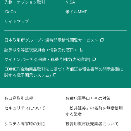
先物・オプション取引
NISA
iDeCo
米ドルMMF
サイトマップ
日本取引所グループ＜適時開示情報閲覧サービス＞
証券取引等監視委員会＜情報受付窓口＞
マイナンバー 社会保障・税番号制度(内閣官房)
EDINET(金融商品取引法に基づく有価証券報告書等の開示書類に
関する電子開示システム)
各口座取引規程
各種犯罪手口とその対策
セキュリティについて
「松井証券」の名前を無断使用
する業者
システム障害時の対応
投資用教材販売業者について