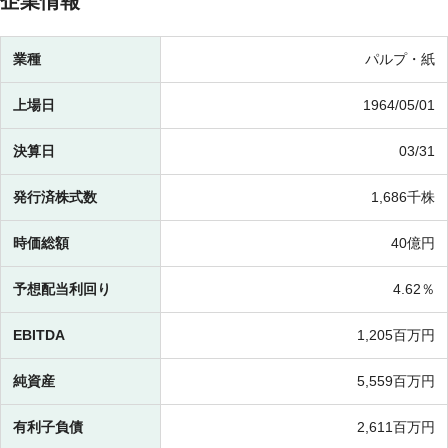
企業情報
業種
パルプ・紙
上場日
1964/05/01
決算日
03/31
発行済株式数
1,686千株
時価総額
40億円
予想配当利回り
4.62％
EBITDA
1,205百万円
純資産
5,559百万円
有利子負債
2,611百万円