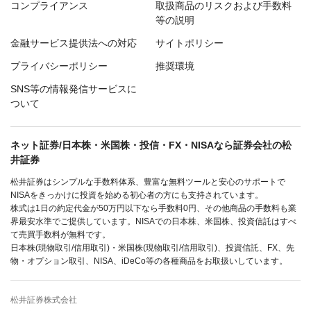
コンプライアンス
取扱商品のリスクおよび手数料
等の説明
金融サービス提供法への対応
サイトポリシー
プライバシーポリシー
推奨環境
SNS等の情報発信サービスに
ついて
ネット証券/日本株・米国株・投信・FX・NISAなら証券会社の松
井証券
松井証券はシンプルな手数料体系、豊富な無料ツールと安心のサポートで
NISAをきっかけに投資を始める初心者の方にも支持されています。
株式は1日の約定代金が50万円以下なら手数料0円、その他商品の手数料も業
界最安水準でご提供しています。NISAでの日本株、米国株、投資信託はすべ
て売買手数料が無料です。
日本株(現物取引/信用取引)・米国株(現物取引/信用取引)、投資信託、FX、先
物・オプション取引、NISA、iDeCo等の各種商品をお取扱いしています。
松井証券株式会社