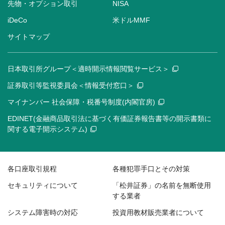
先物・オプション取引
NISA
iDeCo
米ドルMMF
サイトマップ
日本取引所グループ＜適時開示情報閲覧サービス＞
証券取引等監視委員会＜情報受付窓口＞
マイナンバー 社会保障・税番号制度(内閣官房)
EDINET(金融商品取引法に基づく有価証券報告書等の開示書類に
関する電子開示システム)
各口座取引規程
各種犯罪手口とその対策
セキュリティについて
「松井証券」の名前を無断使用
する業者
システム障害時の対応
投資用教材販売業者について