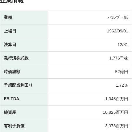
企業情報
業種
パルプ・紙
上場日
1962/09/01
決算日
12/31
発行済株式数
1,776千株
時価総額
52億円
予想配当利回り
1.72％
EBITDA
1,045百万円
純資産
10,825百万円
有利子負債
3,078百万円