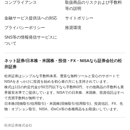
コンプライアンス
取扱商品のリスクおよび手数料
等の説明
金融サービス提供法への対応
サイトポリシー
プライバシーポリシー
推奨環境
SNS等の情報発信サービスに
ついて
ネット証券/日本株・米国株・投信・FX・NISAなら証券会社の松
井証券
松井証券はシンプルな手数料体系、豊富な無料ツールと安心のサポートで
NISAをきっかけに投資を始める初心者の方にも支持されています。
株式は1日の約定代金が50万円以下なら手数料0円、その他商品の手数料も業
界最安水準でご提供しています。NISAでの日本株、米国株、投資信託はすべ
て売買手数料が無料です。
日本株(現物取引/信用取引)・米国株(現物取引/信用取引)、投資信託、FX、先
物・オプション取引、NISA、iDeCo等の各種商品をお取扱いしています。
松井証券株式会社