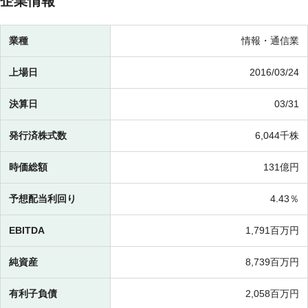
企業情報
業種
情報・通信業
上場日
2016/03/24
決算日
03/31
発行済株式数
6,044千株
時価総額
131億円
予想配当利回り
4.43％
EBITDA
1,791百万円
純資産
8,739百万円
有利子負債
2,058百万円