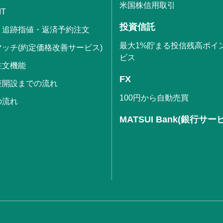
米国株信用取引
IT
投資信託
・追跡指値・返済予約注文
最大1%貯まる投信残高ポイ
ッチ(約定価格改善サービス)
ビス
注文機能
FX
座開設までの流れ
100円から自動売買
の流れ
MATSUI Bank(銀行サー