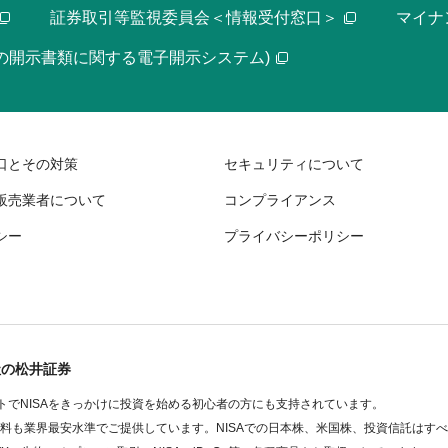
証券取引等監視委員会＜情報受付窓口＞
マイナ
等の開示書類に関する電子開示システム)
口とその対策
セキュリティについて
販売業者について
コンプライアンス
シー
プライバシーポリシー
社の松井証券
でNISAをきっかけに投資を始める初心者の方にも支持されています。
数料も業界最安水準でご提供しています。NISAでの日本株、米国株、投資信託はす