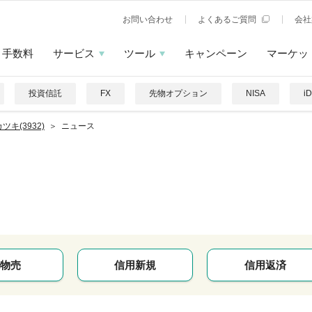
お問い合わせ
よくあるご質問
会社
手数料
サービス
ツール
キャンペーン
マーケッ
投資信託
FX
先物オプション
NISA
i
ツキ(3932)
ニュース
物売
信用新規
信用返済