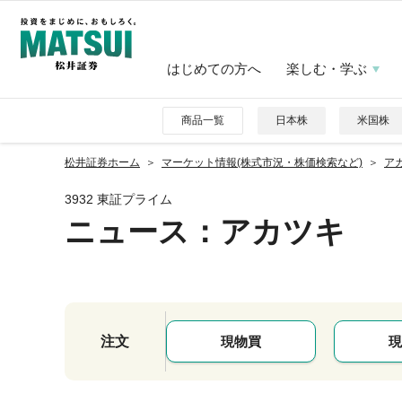
はじめての方へ
楽しむ・学ぶ
商品一覧
日本株
米国株
松井証券ホーム
マーケット情報(株式市況・株価検索など)
アカ
3932 東証プライム
ニュース
：アカツキ
注文
現物買
現