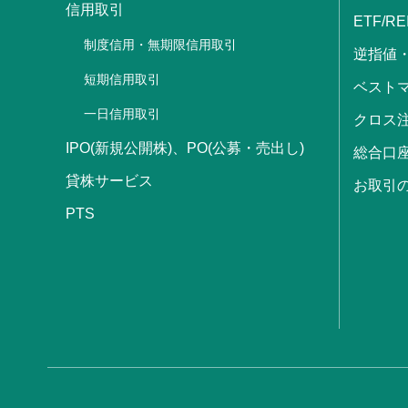
信用取引
ETF/RE
制度信用・無期限信用取引
逆指値
短期信用取引
ベストマ
一日信用取引
クロス
IPO(新規公開株)、PO(公募・売出し)
総合口
貸株サービス
お取引
PTS