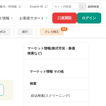
案内・IR情報
English IR
銘柄検索
口座開設
ログイン
ト情報
お客様サポート
DeCo
銀行
クレカ積立
マーケット情報(株式市況・株価
検索など)
マーケット情報 その他
検索
絞込検索(スクリーニング)