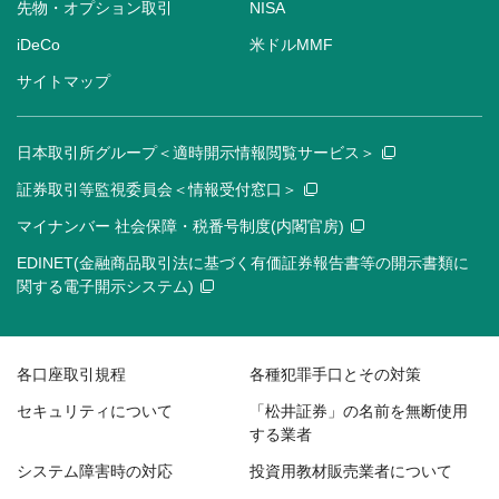
先物・オプション取引
NISA
iDeCo
米ドルMMF
サイトマップ
日本取引所グループ＜適時開示情報閲覧サービス＞
証券取引等監視委員会＜情報受付窓口＞
マイナンバー 社会保障・税番号制度(内閣官房)
EDINET(金融商品取引法に基づく有価証券報告書等の開示書類に
関する電子開示システム)
各口座取引規程
各種犯罪手口とその対策
セキュリティについて
「松井証券」の名前を無断使用
する業者
システム障害時の対応
投資用教材販売業者について