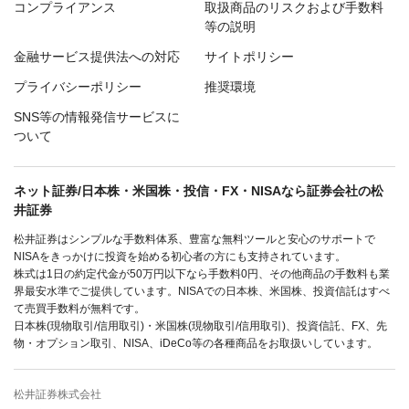
コンプライアンス
取扱商品のリスクおよび手数料
等の説明
金融サービス提供法への対応
サイトポリシー
プライバシーポリシー
推奨環境
SNS等の情報発信サービスに
ついて
ネット証券/日本株・米国株・投信・FX・NISAなら証券会社の松
井証券
松井証券はシンプルな手数料体系、豊富な無料ツールと安心のサポートで
NISAをきっかけに投資を始める初心者の方にも支持されています。
株式は1日の約定代金が50万円以下なら手数料0円、その他商品の手数料も業
界最安水準でご提供しています。NISAでの日本株、米国株、投資信託はすべ
て売買手数料が無料です。
日本株(現物取引/信用取引)・米国株(現物取引/信用取引)、投資信託、FX、先
物・オプション取引、NISA、iDeCo等の各種商品をお取扱いしています。
松井証券株式会社