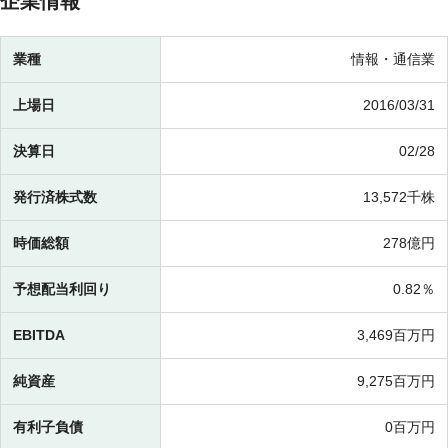
企業情報
業種
情報・通信業
上場日
2016/03/31
決算日
02/28
発行済株式数
13,572千株
時価総額
278億円
予想配当利回り
0.82％
EBITDA
3,469百万円
純資産
9,275百万円
有利子負債
0百万円