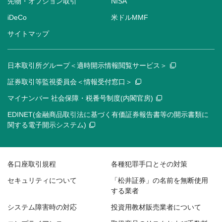
先物・オプション取引
NISA
iDeCo
米ドルMMF
サイトマップ
日本取引所グループ＜適時開示情報閲覧サービス＞
証券取引等監視委員会＜情報受付窓口＞
マイナンバー 社会保障・税番号制度(内閣官房)
EDINET(金融商品取引法に基づく有価証券報告書等の開示書類に
関する電子開示システム)
各口座取引規程
各種犯罪手口とその対策
セキュリティについて
「松井証券」の名前を無断使用
する業者
システム障害時の対応
投資用教材販売業者について