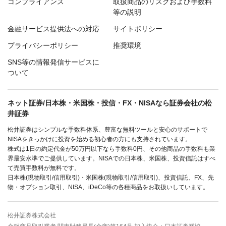
コンプライアンス
取扱商品のリスクおよび手数料
等の説明
金融サービス提供法への対応
サイトポリシー
プライバシーポリシー
推奨環境
SNS等の情報発信サービスに
ついて
ネット証券/日本株・米国株・投信・FX・NISAなら証券会社の松
井証券
松井証券はシンプルな手数料体系、豊富な無料ツールと安心のサポートで
NISAをきっかけに投資を始める初心者の方にも支持されています。
株式は1日の約定代金が50万円以下なら手数料0円、その他商品の手数料も業
界最安水準でご提供しています。NISAでの日本株、米国株、投資信託はすべ
て売買手数料が無料です。
日本株(現物取引/信用取引)・米国株(現物取引/信用取引)、投資信託、FX、先
物・オプション取引、NISA、iDeCo等の各種商品をお取扱いしています。
松井証券株式会社