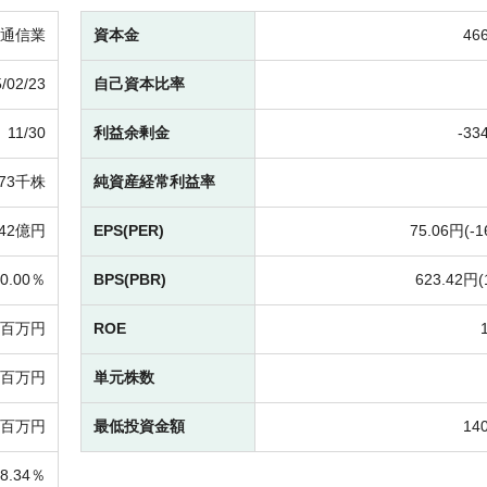
通信業
資本金
46
/02/23
自己資本比率
11/30
利益余剰金
-
33
973千株
純資産経常利益率
42億円
EPS(PER)
75.06円(
-
1
0.00％
BPS(PBR)
623.42円(
4百万円
ROE
54百万円
単元株数
0百万円
最低投資金額
14
18.34％