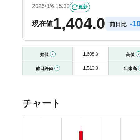
2026/8/6 15:30
更新
1,404.0
-
1
現在値
前日比
1,608.0
始値
高値
1,510.0
前日終値
出来高
チャート