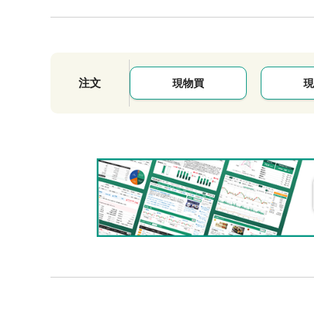
注文
現物買
現