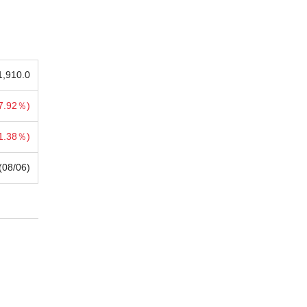
1,910.0
7.92％)
1.38％)
(08/06)