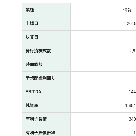
業種
情報・
上場日
2015
決算日
発行済株式数
2,
時価総額
予想配当利回り
EBITDA
-
14
純資産
1,8
有利子負債
34
有利子負債倍率