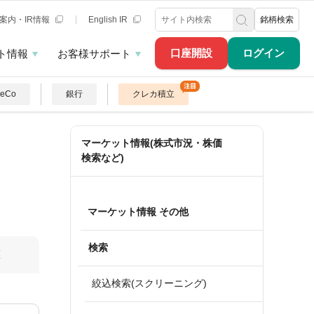
案内・IR情報
English IR
銘柄検索
口座開設
ログイン
ト情報
お客様サポート
DeCo
銀行
クレカ積立
マーケット情報(株式市況・株価
検索など)
マーケット情報 その他
検索
算
絞込検索(スクリーニング)