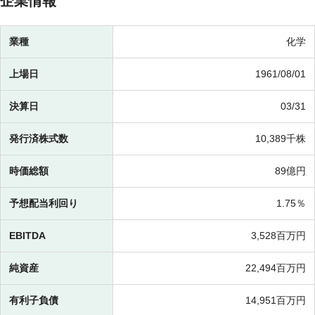
企業情報
業種
化学
上場日
1961/08/01
決算日
03/31
発行済株式数
10,389千株
時価総額
89億円
予想配当利回り
1.75％
EBITDA
3,528百万円
純資産
22,494百万円
有利子負債
14,951百万円