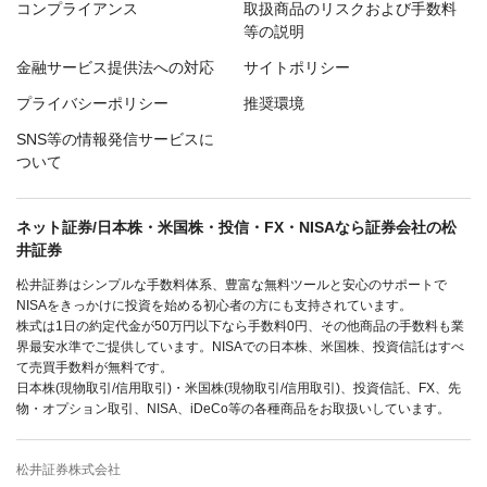
コンプライアンス
取扱商品のリスクおよび手数料
等の説明
金融サービス提供法への対応
サイトポリシー
プライバシーポリシー
推奨環境
SNS等の情報発信サービスに
ついて
ネット証券/日本株・米国株・投信・FX・NISAなら証券会社の松
井証券
松井証券はシンプルな手数料体系、豊富な無料ツールと安心のサポートで
NISAをきっかけに投資を始める初心者の方にも支持されています。
株式は1日の約定代金が50万円以下なら手数料0円、その他商品の手数料も業
界最安水準でご提供しています。NISAでの日本株、米国株、投資信託はすべ
て売買手数料が無料です。
日本株(現物取引/信用取引)・米国株(現物取引/信用取引)、投資信託、FX、先
物・オプション取引、NISA、iDeCo等の各種商品をお取扱いしています。
松井証券株式会社