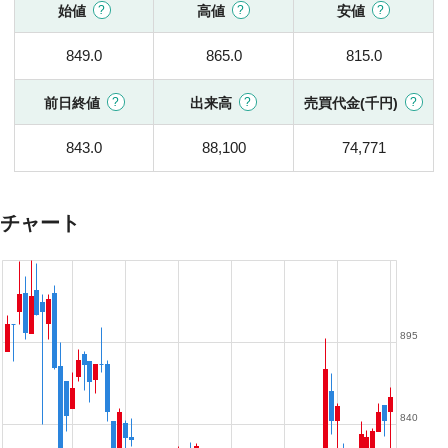
始値
高値
安値
849.0
865.0
815.0
前日終値
出来高
売買代金(千円)
843.0
88,100
74,771
チャート
895
840