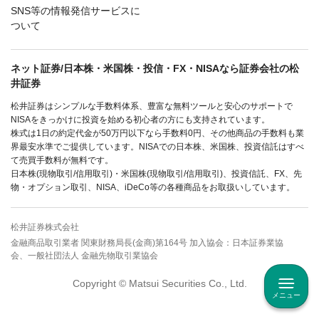
SNS等の情報発信サービスに
ついて
ネット証券/日本株・米国株・投信・FX・NISAなら証券会社の松
井証券
松井証券はシンプルな手数料体系、豊富な無料ツールと安心のサポートで
NISAをきっかけに投資を始める初心者の方にも支持されています。
株式は1日の約定代金が50万円以下なら手数料0円、その他商品の手数料も業
界最安水準でご提供しています。NISAでの日本株、米国株、投資信託はすべ
て売買手数料が無料です。
日本株(現物取引/信用取引)・米国株(現物取引/信用取引)、投資信託、FX、先
物・オプション取引、NISA、iDeCo等の各種商品をお取扱いしています。
松井証券株式会社
金融商品取引業者 関東財務局長(金商)第164号 加入協会：日本証券業協
会、一般社団法人 金融先物取引業協会
Copyright © Matsui Securities Co., Ltd.
メニュー