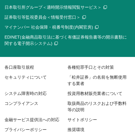
日本取引所グループ＜適時開示情報閲覧サービス＞
証券取引等監視委員会＜情報受付窓口＞
マイナンバー 社会保障・税番号制度(内閣官房)
EDINET(金融商品取引法に基づく有価証券報告書等の開示書類に
関する電子開示システム)
各口座取引規程
各種犯罪手口とその対策
セキュリティについて
「松井証券」の名前を無断使用
する業者
システム障害時の対応
投資用教材販売業者について
コンプライアンス
取扱商品のリスクおよび手数料
等の説明
金融サービス提供法への対応
サイトポリシー
プライバシーポリシー
推奨環境