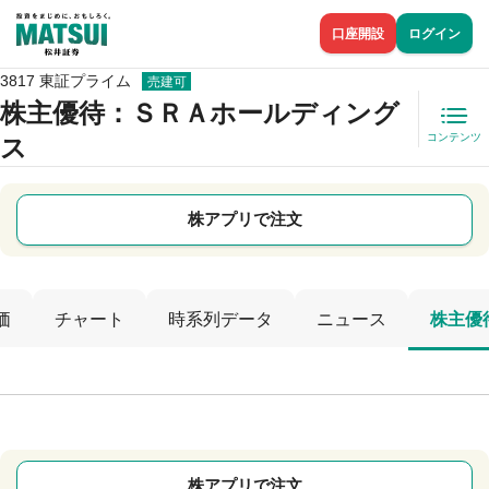
口座開設
ログイン
3817 東証プライム
売建可
株主優待
：ＳＲＡホールディング
コンテンツ
ス
株アプリで注文
価
チャート
時系列データ
ニュース
株主優
株アプリで注文