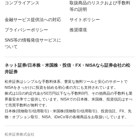
コンプライアンス
取扱商品のリスクおよび手数料
等の説明
金融サービス提供法への対応
サイトポリシー
プライバシーポリシー
推奨環境
SNS等の情報発信サービスに
ついて
ネット証券/日本株・米国株・投信・FX・NISAなら証券会社の松
井証券
松井証券はシンプルな手数料体系、豊富な無料ツールと安心のサポートで
NISAをきっかけに投資を始める初心者の方にも支持されています。
株式は1日の約定代金が50万円以下なら手数料0円、その他商品の手数料も業
界最安水準でご提供しています。NISAでの日本株、米国株、投資信託はすべ
て売買手数料が無料です。
日本株(現物取引/信用取引)・米国株(現物取引/信用取引)、投資信託、FX、先
物・オプション取引、NISA、iDeCo等の各種商品をお取扱いしています。
松井証券株式会社