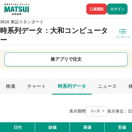
口座開設
ログイン
3816 東証スタンダード
時系列データ
：大和コンピュータ
コンテンツ
ー
株アプリで注文
株価
チャート
時系列データ
ニュース
表示期間
表示単位：
日
3ヶ月
日付
始値
高値
安値