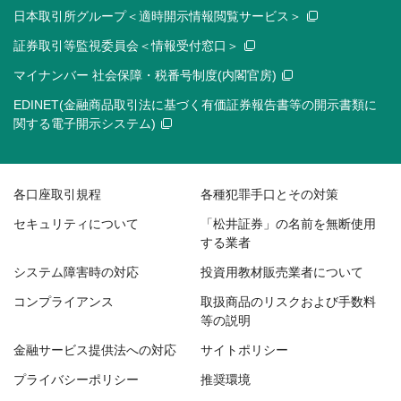
日本取引所グループ＜適時開示情報閲覧サービス＞
証券取引等監視委員会＜情報受付窓口＞
マイナンバー 社会保障・税番号制度(内閣官房)
EDINET(金融商品取引法に基づく有価証券報告書等の開示書類に
関する電子開示システム)
各口座取引規程
各種犯罪手口とその対策
セキュリティについて
「松井証券」の名前を無断使用
する業者
システム障害時の対応
投資用教材販売業者について
コンプライアンス
取扱商品のリスクおよび手数料
等の説明
金融サービス提供法への対応
サイトポリシー
プライバシーポリシー
推奨環境