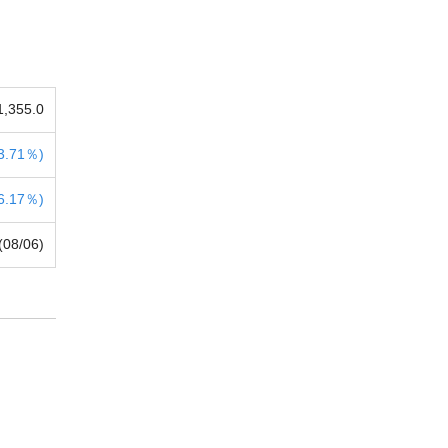
1,355.0
3.71％)
6.17％)
(08/06)