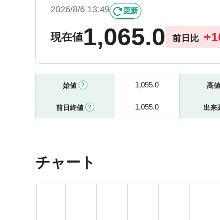
2026/8/6 13:49
更新
1,065.0
+
1
現在値
前日比
1,055.0
始値
高
1,055.0
前日終値
出来
チャート