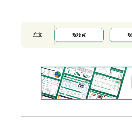
注文
現物買
現