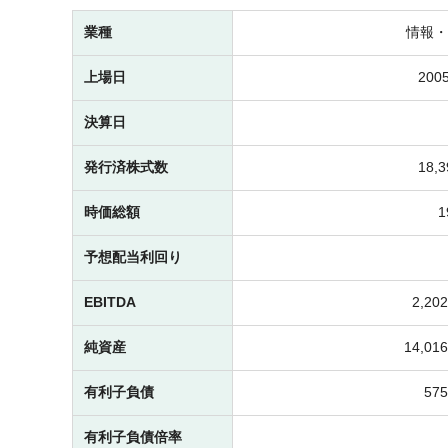
業種
情報・
上場日
2005
決算日
発行済株式数
18,
時価総額
予想配当利回り
EBITDA
2,2
純資産
14,0
有利子負債
57
有利子負債倍率