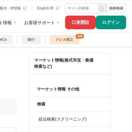
案内・IR情報
English IR
銘柄検索
口座開設
ログイン
ト情報
お客様サポート
DeCo
銀行
クレカ積立
マーケット情報(株式市況・株価
検索など)
マーケット情報 その他
検索
算
絞込検索(スクリーニング)