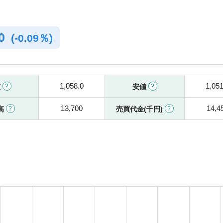
.0
(
-
0.09％)
1,058.0
1,051
値
安値
13,700
14,4
高
売買代金(千円)