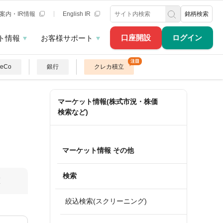
案内・IR情報
English IR
銘柄検索
口座開設
ログイン
ト情報
お客様サポート
DeCo
銀行
クレカ積立
マーケット情報(株式市況・株価
検索など)
マーケット情報 その他
検索
算
絞込検索(スクリーニング)