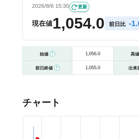
2026/8/6 15:30
更新
1,054.0
-
1
現在値
前日比
1,056.0
始値
高
1,055.0
前日終値
出来
チャート