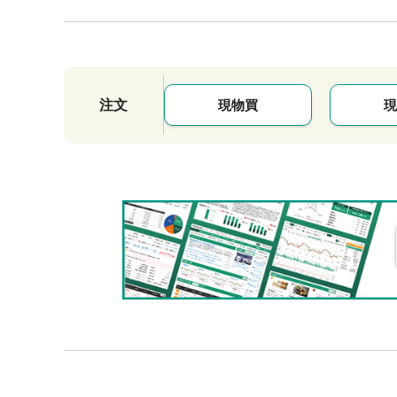
注文
現物買
現