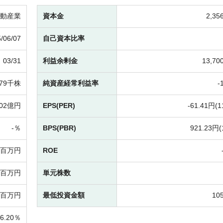
動産業
資本金
2,3
/06/07
自己資本比率
03/31
利益余剰金
13,7
179千株
純資産経常利益率
-
202億円
EPS(PER)
-
61.41円(
1
-％
BPS(PBR)
921.23円(
-百万円
ROE
72百万円
単元株数
36百万円
最低投資金額
10
26.20％