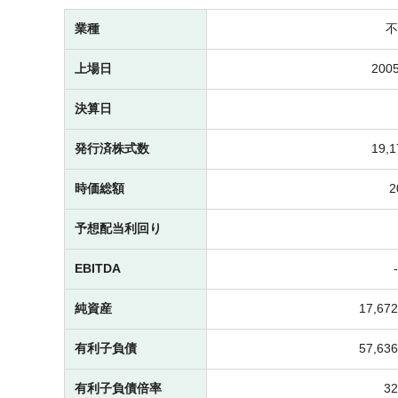
業種
不
上場日
2005
決算日
発行済株式数
19,
時価総額
予想配当利回り
EBITDA
純資産
17,6
有利子負債
57,6
有利子負債倍率
3