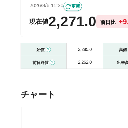
2026/8/6 11:30
更新
2,271.0
+
9
現在値
前日比
2,285.0
始値
高値
2,262.0
前日終値
出来
チャート