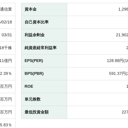
通信業
資本金
1,2
/02/18
自己資本比率
03/31
利益余剰金
21,9
518千株
純資産経常利益率
011億円
EPS(PER)
128.88円(
1
2.39％
BPS(PBR)
591.37円(
03百万円
ROE
80百万円
単元株数
68百万円
最低投資金額
22
15.83％