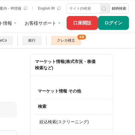
案内・IR情報
English IR
銘柄検索
口座開設
ログイン
ト情報
お客様サポート
DeCo
銀行
クレカ積立
マーケット情報(株式市況・株価
検索など)
マーケット情報 その他
検索
算
絞込検索(スクリーニング)