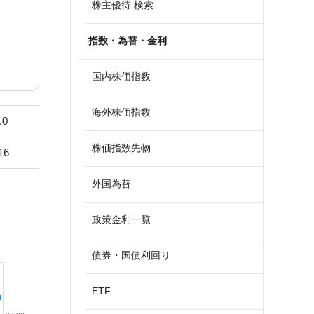
株主優待 検索
指数・為替・金利
国内株価指数
海外株価指数
.0
株価指数先物
16
外国為替
政策金利一覧
債券・国債利回り
ETF