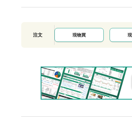
注文
現物買
現