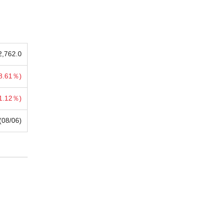
2,762.0
8.61％)
1.12％)
(08/06)