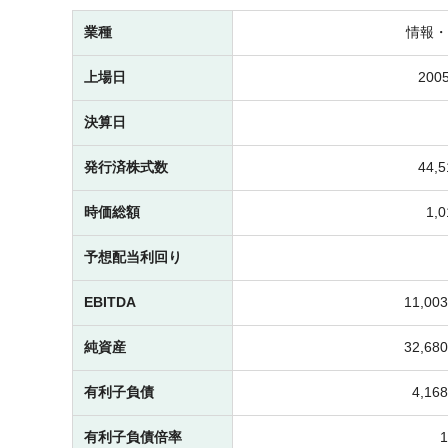
業種
情報・
上場日
2005
決算日
発行済株式数
44,
時価総額
1,
予想配当利回り
EBITDA
11,0
純資産
32,6
有利子負債
4,1
有利子負債倍率