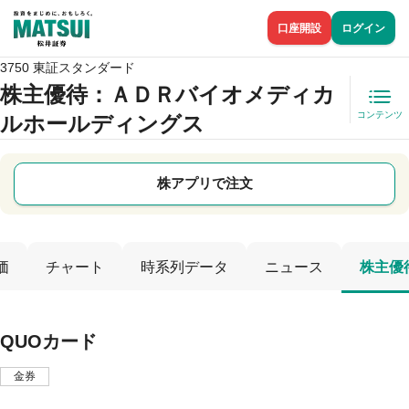
口座開設
ログイン
3750 東証スタンダード
株主優待
：ＡＤＲバイオメディカ
コンテンツ
ルホールディングス
株アプリで注文
価
チャート
時系列データ
ニュース
株主優
QUOカード
金券