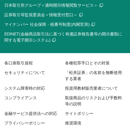
日本取引所グループ＜適時開示情報閲覧サービス＞
証券取引等監視委員会＜情報受付窓口＞
マイナンバー 社会保障・税番号制度(内閣官房)
EDINET(金融商品取引法に基づく有価証券報告書等の開示書類に
関する電子開示システム)
各口座取引規程
各種犯罪手口とその対策
セキュリティについて
「松井証券」の名前を無断使用
する業者
システム障害時の対応
投資用教材販売業者について
コンプライアンス
取扱商品のリスクおよび手数料
等の説明
金融サービス提供法への対応
サイトポリシー
プライバシーポリシー
推奨環境