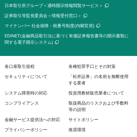
日本取引所グループ＜適時開示情報閲覧サービス＞
証券取引等監視委員会＜情報受付窓口＞
マイナンバー 社会保障・税番号制度(内閣官房)
EDINET(金融商品取引法に基づく有価証券報告書等の開示書類に
関する電子開示システム)
各口座取引規程
各種犯罪手口とその対策
セキュリティについて
「松井証券」の名前を無断使用
する業者
システム障害時の対応
投資用教材販売業者について
コンプライアンス
取扱商品のリスクおよび手数料
等の説明
金融サービス提供法への対応
サイトポリシー
プライバシーポリシー
推奨環境