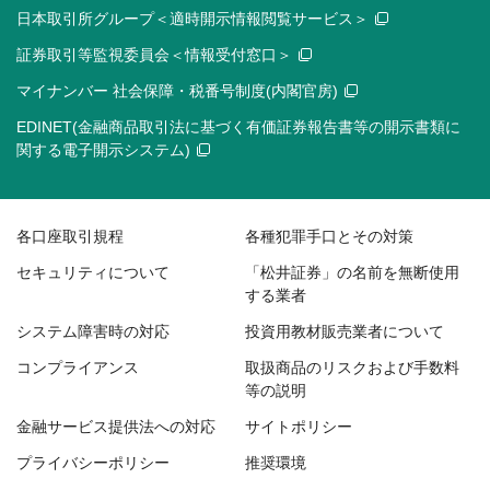
日本取引所グループ＜適時開示情報閲覧サービス＞
証券取引等監視委員会＜情報受付窓口＞
マイナンバー 社会保障・税番号制度(内閣官房)
EDINET(金融商品取引法に基づく有価証券報告書等の開示書類に
関する電子開示システム)
各口座取引規程
各種犯罪手口とその対策
セキュリティについて
「松井証券」の名前を無断使用
する業者
システム障害時の対応
投資用教材販売業者について
コンプライアンス
取扱商品のリスクおよび手数料
等の説明
金融サービス提供法への対応
サイトポリシー
プライバシーポリシー
推奨環境