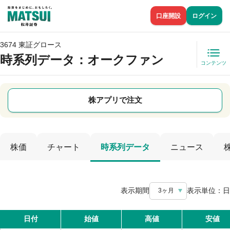
口座開設
ログイン
3674 東証グロース
時系列データ
：オークファン
コンテンツ
株アプリで注文
株価
チャート
時系列データ
ニュース
表示期間
表示単位：
日
3ヶ月
日付
始値
高値
安値