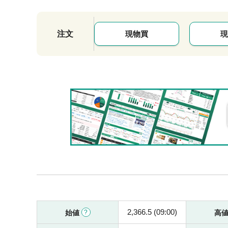
注文
現物買
現
2,366.5 (09:00)
始値
高