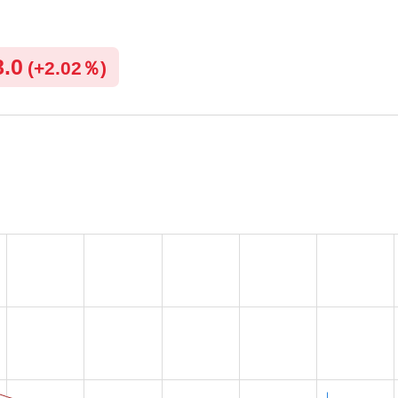
8.0
(
+
2.02％)