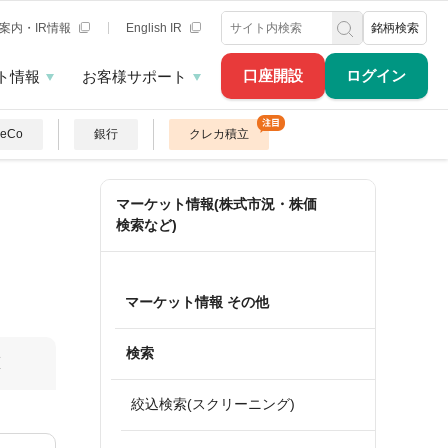
案内・IR情報
English IR
銘柄検索
口座開設
ログイン
ト情報
お客様サポート
DeCo
銀行
クレカ積立
マーケット情報(株式市況・株価
検索など)
マーケット情報 その他
検索
算
絞込検索(スクリーニング)