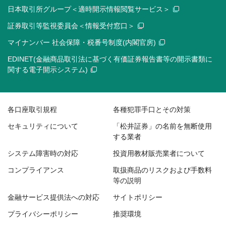
日本取引所グループ＜適時開示情報閲覧サービス＞
証券取引等監視委員会＜情報受付窓口＞
マイナンバー 社会保障・税番号制度(内閣官房)
EDINET(金融商品取引法に基づく有価証券報告書等の開示書類に
関する電子開示システム)
各口座取引規程
各種犯罪手口とその対策
セキュリティについて
「松井証券」の名前を無断使用
する業者
システム障害時の対応
投資用教材販売業者について
コンプライアンス
取扱商品のリスクおよび手数料
等の説明
金融サービス提供法への対応
サイトポリシー
プライバシーポリシー
推奨環境