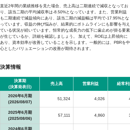
直近2年間の業績推移を見た場合、売上高は二期連続で減収となってお
り、該当二期の平均減収率は-8.50%となっています。また、営業利益
も二期連続で減益傾向にあり、該当二期の減益幅は平均で-17.95%とな
っています。収益の伸び悩みが、結果的にボトムラインにも影響を与え
ている状況が続いています。恒常的な成長力の低下に歯止めが掛る要素
が生じているか、詳細を確認しましょう。 加えて、ROEは上昇傾向に
あり、資本効率が改善していることを示します。一般的には、PBRを中
心としたバリュエーションの改善が期待されます。
決算情報
決算期
売上高
営業利益
経常利
(決算発表日)
2026年6月期
51,324
4,026
(2026/08/07)
2025年6月期
57,111
4,860
(2025/08/06)
2024年6月期