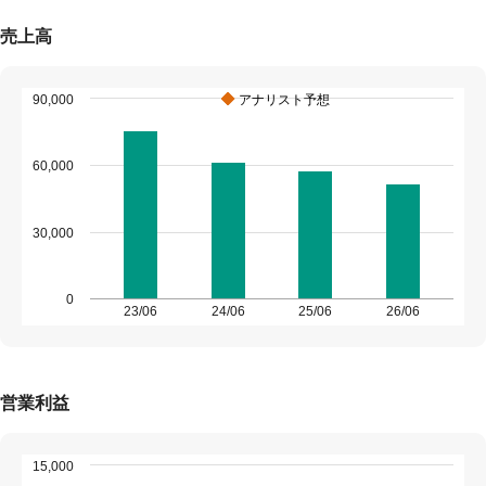
売上高
90,000
アナリスト予想
60,000
30,000
0
23/06
24/06
25/06
26/06
営業利益
15,000