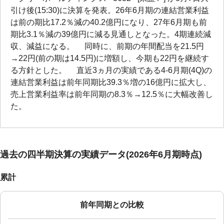
引け後(15:30)に決算を発表。26年6月期の連結営業利益
は前の期比17.2％減の40.2億円になり、27年6月期も前
期比3.1％減の39億円に減る見通しとなった。4期連続減
収、減益になる。 同時に、前期の年間配当を21.5円
→22円(前の期は14.5円)に増額し、今期も22円を継続す
る方針とした。 直近3ヵ月の実績である4-6月期(4Q)の
連結営業利益は前年同期比39.3％増の16億円に拡大し、
売上営業利益率は前年同期の8.3％→12.5％に大幅改善し
た。
過去の四半期決算の実績データ(2026年6月期時点)
累計
前年同期との比較