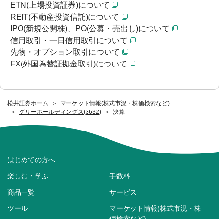
ETN(上場投資証券)について
REIT(不動産投資信託)について
IPO(新規公開株)、PO(公募・売出し)について
信用取引・一日信用取引について
先物・オプション取引について
FX(外国為替証拠金取引)について
松井証券ホーム
マーケット情報(株式市況・株価検索など)
グリーホールディングス(3632)
決算
はじめての方へ
楽しむ・学ぶ
手数料
商品一覧
サービス
ツール
マーケット情報(株式市況・株
価検索など)