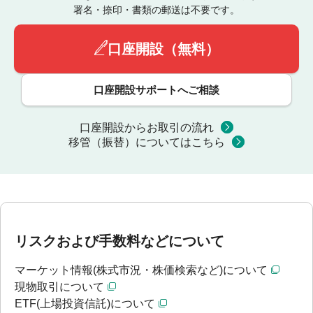
署名・捺印・書類の郵送は不要です。
口座開設（無料）
口座開設サポートへご相談
口座開設からお取引の流れ
移管（振替）についてはこちら
リスクおよび手数料などについて
マーケット情報(株式市況・株価検索など)について
現物取引について
ETF(上場投資信託)について