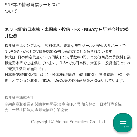
SNS等の情報発信サービスに
ついて
ネット証券/日本株・米国株・投信・FX・NISAなら証券会社の松
井証券
松井証券はシンプルな手数料体系、豊富な無料ツールと安心のサポートで
NISAをきっかけに投資を始める初心者の方にも支持されています。
株式は1日の約定代金が50万円以下なら手数料0円、その他商品の手数料も業
界最安水準でご提供しています。NISAでの日本株、米国株、投資信託はすべ
て売買手数料が無料です。
日本株(現物取引/信用取引)・米国株(現物取引/信用取引)、投資信託、FX、先
物・オプション取引、NISA、iDeCo等の各種商品をお取扱いしています。
松井証券株式会社
金融商品取引業者 関東財務局長(金商)第164号 加入協会：日本証券業協
会、一般社団法人 金融先物取引業協会
Copyright © Matsui Securities Co., Ltd.
メニュー