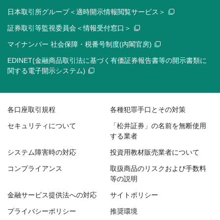
日本取引所グループ＜適時開示情報閲覧サービス＞
証券取引等監視委員会＜情報受付窓口＞
マイナンバー 社会保障・税番号制度(内閣官房)
EDINET(金融商品取引法に基づく有価証券報告書等の開示書類に
関する電子開示システム)
各口座取引規程
各種犯罪手口とその対策
セキュリティについて
「松井証券」の名前を無断使用
する業者
システム障害時の対応
投資用教材販売業者について
コンプライアンス
取扱商品のリスクおよび手数料
等の説明
金融サービス提供法への対応
サイトポリシー
プライバシーポリシー
推奨環境