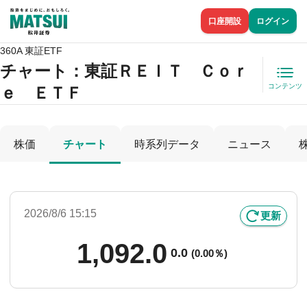
口座開設
ログイン
360A 東証ETF
チャート：
東証ＲＥＩＴ Ｃｏｒ
コンテンツ
ｅ ＥＴＦ
株価
チャート
時系列データ
ニュース
2026/8/6 15:15
更新
1,092.0
0.0
(
0.00％)