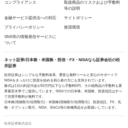
コンプライアンス
取扱商品のリスクおよび手数料
等の説明
金融サービス提供法への対応
サイトポリシー
プライバシーポリシー
推奨環境
SNS等の情報発信サービスに
ついて
ネット証券/日本株・米国株・投信・FX・NISAなら証券会社の松
井証券
松井証券はシンプルな手数料体系、豊富な無料ツールと安心のサポートで
NISAをきっかけに投資を始める初心者の方にも支持されています。
株式は1日の約定代金が50万円以下なら手数料0円、その他商品の手数料も業
界最安水準でご提供しています。NISAでの日本株、米国株、投資信託はすべ
て売買手数料が無料です。
日本株(現物取引/信用取引)・米国株(現物取引/信用取引)、投資信託、FX、先
物・オプション取引、NISA、iDeCo等の各種商品をお取扱いしています。
松井証券株式会社