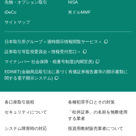
先物・オプション取引
NISA
iDeCo
米ドルMMF
サイトマップ
日本取引所グループ＜適時開示情報閲覧サービス＞
証券取引等監視委員会＜情報受付窓口＞
マイナンバー 社会保障・税番号制度(内閣官房)
EDINET(金融商品取引法に基づく有価証券報告書等の開示書類に
関する電子開示システム)
各口座取引規程
各種犯罪手口とその対策
セキュリティについて
「松井証券」の名前を無断使用
する業者
システム障害時の対応
投資用教材販売業者について