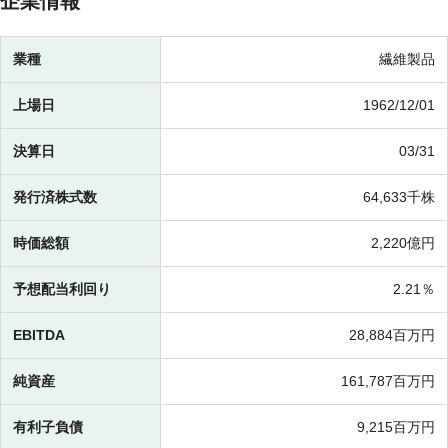
企業情報
業種
繊維製品
上場日
1962/12/01
決算日
03/31
発行済株式数
64,633千株
時価総額
2,220億円
予想配当利回り
2.21％
EBITDA
28,884百万円
純資産
161,787百万円
有利子負債
9,215百万円